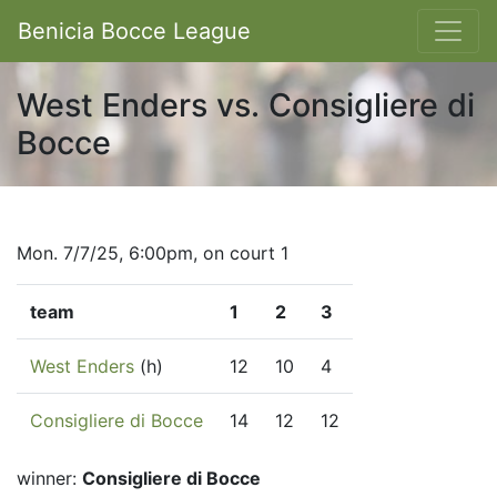
Benicia Bocce League
West Enders vs. Consigliere di
Bocce
Mon. 7/7/25, 6:00pm, on court 1
team
1
2
3
West Enders
(h)
12
10
4
Consigliere di Bocce
14
12
12
winner:
Consigliere di Bocce